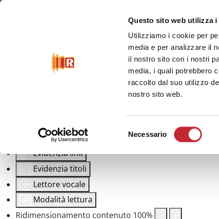
Questo sito web utilizza i
Strumenti di accessibilità
Utilizziamo i cookie per pe
media e per analizzare il n
Inverti colori
il nostro sito con i nostri 
media, i quali potrebbero 
Monocromatico
raccolto dal suo utilizzo de
Contrasto scuro
nostro sito web.
Contrasto chiaro
Bassa saturazione
Selezione
Necessario
Alta saturazione
del
consenso
Evidenzia link
Evidenzia titoli
Lettore vocale
Modalità lettura
Ridimensionamento contenuto
100
%