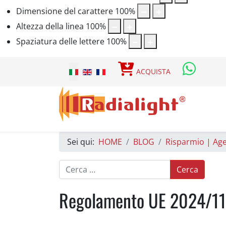
Dimensione del carattere
100
%
Altezza della linea
100
%
Spaziatura delle lettere
100
%
Seleziona la tua lingua
ACQUISTA
Sei qui:
HOME
BLOG
Risparmio | Age
Ricerca nel blog
Cerca
Regolamento UE 2024/110