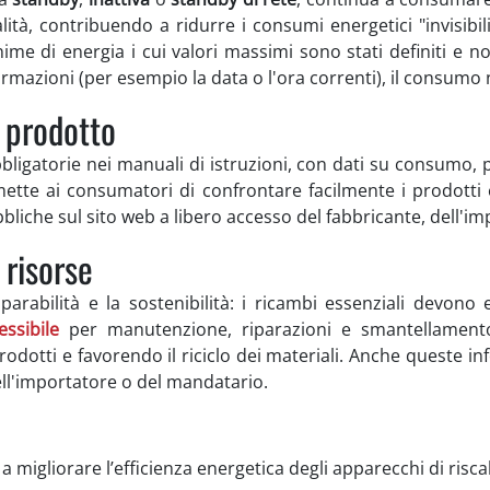
lità, contribuendo a ridurre i consumi energetici "invisibil
nime di energia i cui valori massimi sono stati definiti e 
ormazioni (per esempio la data o l'ora correnti), il consum
l prodotto
bligatorie nei manuali di istruzioni, con dati su consumo, p
tte ai consumatori di confrontare facilmente i prodotti e sc
liche sul sito web a libero accesso del fabbricante, dell'i
 risorse
iparabilità e la sostenibilità: i ricambi essenziali devon
ssibile
per manutenzione, riparazioni e smantellament
rodotti e favorendo il riciclo dei materiali. Anche queste 
dell'importatore o del mandatario.
 migliorare l’efficienza energetica degli apparecchi di ris