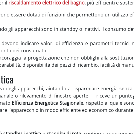
r il
riscaldamento elettrico del bagno
, più efficienti e sosten
vono essere dotati di funzioni che permettono un utilizzo e
do gli apparecchi sono in standby o inattivi, il consumo dev
i devono indicare valori di efficienza e parametri tecnici 
fronto dei consumatori.
incoraggia la progettazione che non obblighi alla sostituzio
parabilità, disponibilità dei pezzi di ricambio, facilità di man
etica
za degli apparecchi, aiutando a risparmiare energia senza s
ale o rilevamento di finestre aperte — riceve un punteg
amato
Efficienza Energetica Stagionale
, rispetto al quale sono
zzare l’apparecchio in modo efficiente ed economico durante
tà
standby
,
inattiva
o
standby di rete
, continua a consumare