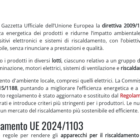
a Gazzetta Ufficiale dell’Unione Europea la
direttiva 2009/
za energetica dei prodotti e ridurne l’impatto ambientale. 
itivi elettronici e sistemi di riscaldamento, con l’obie
ile, senza rinunciare a prestazioni e qualità.
o i prodotti in diversi
lotti
, ciascuno relativo a un gruppo d
uminazione, motori elettrici, sistemi di ventilazione e
riscald
mento d'ambiente locale, compresi quelli elettrici. La Commi
15/1188
, puntando a migliorare l’efficienza energetica e a 
sto regolamento è stato aggiornato e sostituito dal
Regolam
rati e introduce criteri più stringenti per i produttori. Le nu
n mercato del riscaldamento più sostenibile ed efficiente.
golamento UE 2024/1103
e regole per rendere gli
apparecchi per il riscaldamento