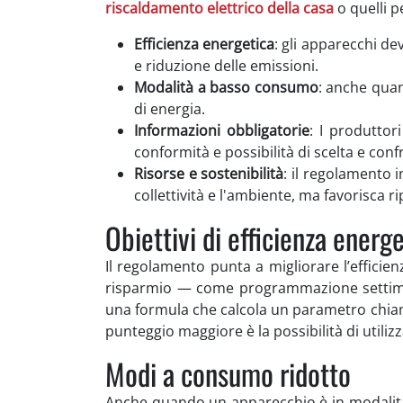
riscaldamento elettrico della casa
o quelli pe
Efficienza energetica
: gli apparecchi de
e riduzione delle emissioni.
Modalità a basso consumo
: anche quan
di energia.
Informazioni obbligatorie
: I produttor
conformità e possibilità di scelta e con
Risorse e sostenibilità
: il regolamento 
collettività e l'ambiente, ma favorisca ri
Obiettivi di efficienza energ
Il regolamento punta a migliorare l’efficien
risparmio — come programmazione settiman
una formula che calcola un parametro chi
punteggio maggiore è la possibilità di utili
Modi a consumo ridotto
Anche quando un apparecchio è in modali