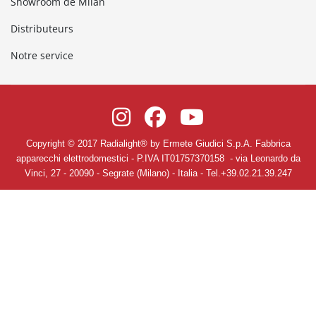
Showroom de Milan
Distributeurs
Notre service
Copyright © 2017 Radialight
®
by Ermete Giudici S.p.A. Fabbrica
apparecchi elettrodomestici
- P.IVA IT01757370158 -
via Leonardo da
Vinci, 27
-
20090
-
Segrate
(Milano)
- Italia - Tel.+39.02.21.39.247
Politique de confidentialité
-
Conditions générales de vente et de
service
-
Modifier les préférences des cookies