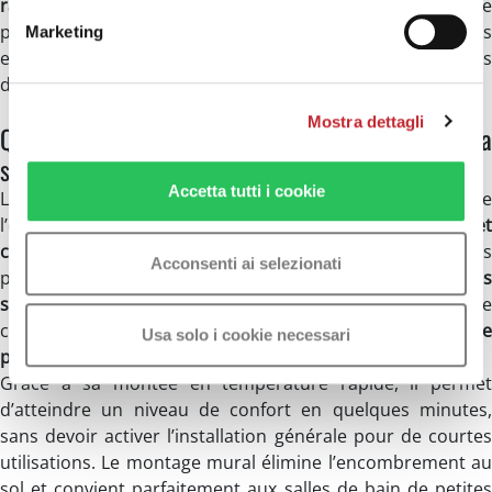
radiateurs soufflants électriques muraux
résolvent c
problème en offrant une chaleur rapide et ciblée, sans
Marketing
encombrer l’espace au sol et sans interventions
d’installation complexes.
Mostra dettagli
Quand choisir un radiateur soufflant mural pour la
salle de bain
Accetta tutti i cookie
Le radiateur soufflant mural est la solution idéale lorsque
l’on souhaite chauffer la salle de bain
de manière rapide e
ciblée
, sans laisser le chauffage allumé pendant de longues
Acconsenti ai selezionati
périodes. Il est particulièrement adapté aux
résidences
secondaires
, aux salles de bain équipées d’un chauffage
centralisé peu flexible ou comme
complément au systèm
Usa solo i cookie necessari
principal
lorsque davantage de confort est nécessaire.
Grâce à sa montée en température rapide, il permet
d’atteindre un niveau de confort en quelques minutes,
sans devoir activer l’installation générale pour de courtes
utilisations. Le montage mural élimine l’encombrement au
sol et convient parfaitement aux salles de bain de petites