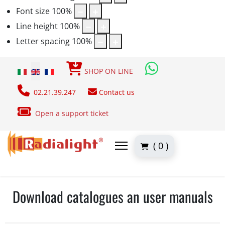
Font size
100
%
Line height
100
%
Letter spacing
100
%
Select your language
SHOP ON LINE
02.21.39.247
Contact us
Open a support ticket
( 0 )
Download catalogues an user manuals