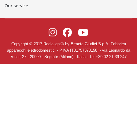
Our service
Copyright © 2017 Radialight
®
by Ermete Giudici S.p.A. Fabbrica
apparecchi elettrodomestici
- P.IVA IT01757370158 -
via Leonardo da
Vinci, 27
-
20090
-
Segrate
(Milano)
- Italia - Tel.+39.02.21.39.247
Privacy Policy
-
Terms and Conditions of sales and service
-
Edit
Cookie Preferences