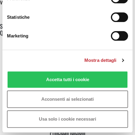
Wi-Fi 5,0GHz
:
NO
Statistiche
Senza pensieri!
Questo prodotto beneficia dell'estensione di garanzia a 5 anni.
Marketing
Mostra dettagli
Accetta tutti i cookie
Acconsenti ai selezionati
Usa solo i cookie necessari
Principali funzioni