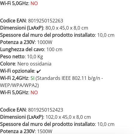
Wi-Fi 5,0GHz
:
NO
Codice EAN
: 8019250152263
Dimensioni (LxAxP)
: 80,0 x 45,0 x 8,0 cm
Spessore dal muro del prodotto installato
: 10,0 cm
Potenza a 230V
: 1000
W
Lunghezza del cavo
: 100 cm
Peso netto
: 10,0 Kg
Colore
: Nero ossidania
Wi-Fi opzionale
: ✔️
Wi-Fi 2,4GHz
:
SI
(Standards IEEE 802.11 b/g/n -
WEP/WPA/WPA2)
Wi-Fi 5,0GHz
:
NO
Codice EAN
: 8019250152423
Dimensioni (LxAxP)
: 102,0 x 45,0 x 8,0 cm
Spessore dal muro del prodotto installato
: 10,0 cm
Potenza a 230V
: 1500
W