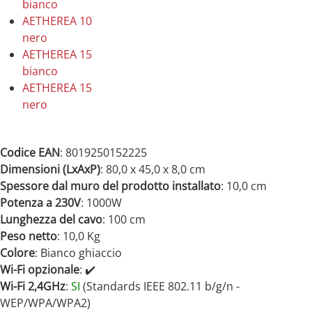
bianco
AETHEREA 10
nero
AETHEREA 15
bianco
AETHEREA 15
nero
Codice EAN
: 8019250152225
Dimensioni (LxAxP)
: 80,0 x 45,0 x 8,0 cm
Spessore dal muro del prodotto installato
: 10,0 cm
Potenza a 230V
: 1000
W
Lunghezza del cavo
: 100 cm
Peso netto
: 10,0 Kg
Colore
: Bianco ghiaccio
Wi-Fi opzionale
: ✔️
Wi-Fi 2,4GHz
:
SI
(Standards IEEE 802.11 b/g/n -
WEP/WPA/WPA2)