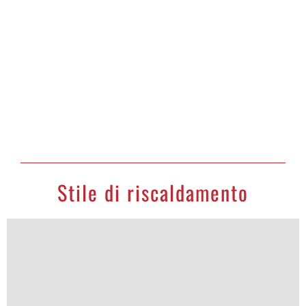
Showroom virtuale
Guarda il bellissimo radiatore in vetro Dual-Therm, Wi-Fi
ready,
AETHEREA ambientato a casa tua!
VISITA LO SHOWROOM
Stile di riscaldamento