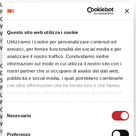
Lunghezza del cavo
: 100 cm
Peso netto
: 13,0 Kg
Colore
: Bianco ghiaccio
Wi-Fi opzionale
: ✔️
Questo sito web utilizza i cookie
Wi-Fi 2,4GHz
:
SI
(Standards IEEE 802.11 b/g/n -
WEP/WPA/WPA2)
Utilizziamo i cookie per personalizzare contenuti ed
Wi-Fi 5,0GHz
:
NO
annunci, per fornire funzionalità dei social media e per
analizzare il nostro traffico. Condividiamo inoltre
informazioni sul modo in cui utilizza il nostro sito con i
Codice EAN
: 8019250152461
nostri partner che si occupano di analisi dei dati web,
Dimensioni (LxAxP)
: 102,0 x 45,0 x 8,0 cm
pubblicità e social media, i quali potrebbero combinarle
Spessore dal muro del prodotto installato
: 10,0 cm
con altre informazioni che ha fornito loro o che hanno
Potenza a 230V
: 1500
W
raccolto dal suo utilizzo dei loro servizi. Acconsenta ai
Lunghezza del cavo
: 100 cm
nostri cookie se continua ad utilizzare il nostro sito web.
Peso netto
: 13,0 Kg
Colore
: Nero ossidania
Selezione
Necessario
Wi-Fi opzionale
: ✔️
del
Wi-Fi 2,4GHz
:
SI
(Standards IEEE 802.11 b/g/n -
consenso
WEP/WPA/WPA2)
Preferenze