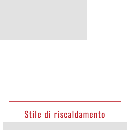
Showroom virtuale
Guarda il convettore digitale SIRIO ambientato a casa tua!
VISITA LO SHOWROOM
Stile di riscaldamento