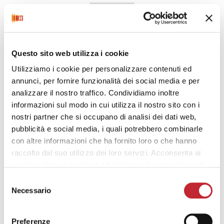
Questo sito web utilizza i cookie
Rilevamento finestra aperta
Utilizziamo i cookie per personalizzare contenuti ed
annunci, per fornire funzionalità dei social media e per
analizzare il nostro traffico. Condividiamo inoltre
informazioni sul modo in cui utilizza il nostro sito con i
nostri partner che si occupano di analisi dei dati web,
pubblicità e social media, i quali potrebbero combinarle
con altre informazioni che ha fornito loro o che hanno
raccolto dal suo utilizzo dei loro servizi. Acconsenta ai
Funzione di blocco
nostri cookie se continua ad utilizzare il nostro sito web.
Selezione
Necessario
del
consenso
Preferenze