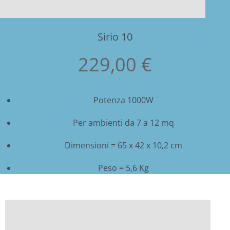
Sirio 10
229,00 €
Potenza 1000W
Per ambienti da 7 a 12 mq
Dimensioni = 65 x 42 x 10,2 cm
Peso = 5,6 Kg