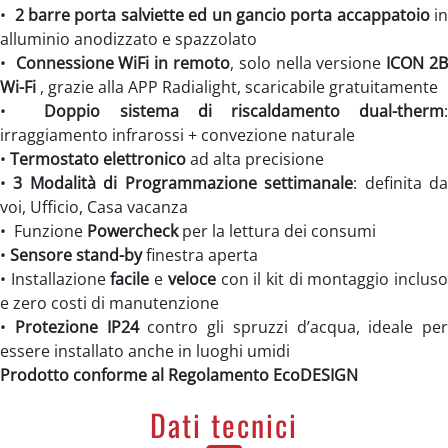
•
2 barre porta salviette ed un gancio porta accappatoio
i
alluminio anodizzato e spazzolato
•
Connessione WiFi in remoto
, solo nella versione
ICON 2
Wi-Fi
, grazie alla APP Radialight, scaricabile gratuitamente
•
Doppio sistema di riscaldamento dual-therm
irraggiamento infrarossi + convezione naturale
•
Termostato elettronico
ad alta precisione
•
3 Modalità di Programmazione settimanale
: definita d
voi, Ufficio, Casa vacanza
• Funzione
Powercheck
per la lettura dei consumi
•
Sensore stand-by
finestra aperta
• Installazione
facile
e
veloce
con il kit di montaggio inclus
e zero costi di manutenzione
•
Protezione IP24
contro gli spruzzi d’acqua, ideale per
essere installato anche in luoghi umidi
Prodotto conforme al Regolamento EcoDESIGN
Dati tecnici