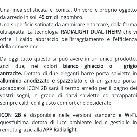
Una linea sofisticata e iconica. Un vero e proprio oggetto
da arredo in soli
45 cm
di ingombro.
Una superficie satinata da ammirare e toccare, dalla forma
ultrapiatta. La tecnologia
RADIALIGHT DUAL-THERM
che v
offre il caldo abbraccio dell'irraggiamento e l’efficienza
della convezione.
Da oggi tutto questo si può avere in un unico prodotto,
anzi due, nei colori
bianco ghiaccio o grigio
antracite.
Dotato di due eleganti barre porta salviette in
alluminio anodizzato e spazzolato
e di un gancio porta
accappatoi ICON 2B sarà il termo arredo per il bagno dei
vostri sogni, in grado di darvi salviette ed accappatoi
sempre caldi ed il giusto comfort che desiderate.
ICON 2B
è disponibile nelle versioni standard e
Wi-Fi
,
quest’ultima dotata di luce ambiente led e gestibile in
remoto grazie alla
APP Radialight.