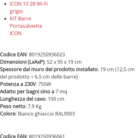
ICON 10 2B Wi-Fi
grigio
KIT Barre
Portasalviette
ICON
Codice EAN
: 8019250936023
Dimensioni (LxAxP)
: 52 x 95 x 19 cm
Spessore dal muro del prodotto installato
: 19 cm (12,5 cm
del prodotto + 6,5 cm delle barre)
Potenza a 230V
: 750W
Adatto per bagni sino a
7 mq
Lunghezza del cavo
: 100 cm
Peso netto
: 7,9 Kg
Colore
: Bianco ghiaccio RAL9003
Codice EAN
: 8019250936061