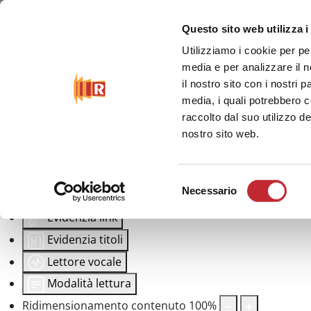
Questo sito web utilizza i
Strumenti di accessibilità
Utilizziamo i cookie per pe
media e per analizzare il n
Inverti colori
il nostro sito con i nostri 
media, i quali potrebbero 
Monocromatico
raccolto dal suo utilizzo de
Contrasto scuro
nostro sito web.
Contrasto chiaro
Bassa saturazione
Selezione
Necessario
Alta saturazione
del
consenso
Evidenzia link
Evidenzia titoli
Lettore vocale
Modalità lettura
Ridimensionamento contenuto
100
%