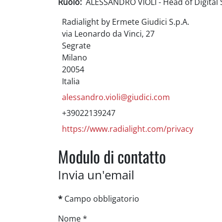
Ruolo:
ALESSANDRO VIOLI - Head of Digital
Radialight by Ermete Giudici S.p.A.
via Leonardo da Vinci, 27
Segrate
Milano
20054
Italia
alessandro.violi@giudici.com
+39022139247
https://www.radialight.com/privacy
Modulo di contatto
Invia un'email
*
Campo obbligatorio
Nome
*