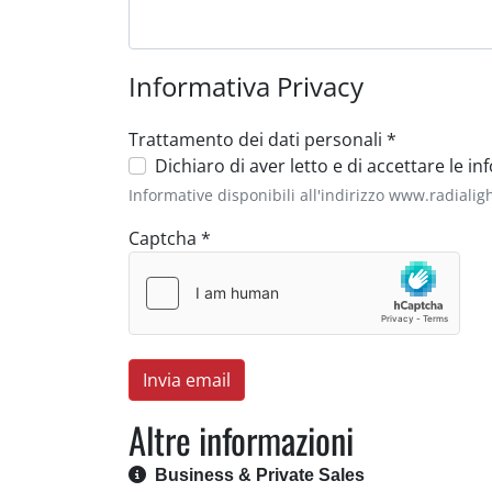
Informativa Privacy
Trattamento dei dati personali
*
Trattamento dei dati personal
Dichiaro di aver letto e di accettare le i
Informative disponibili all'indirizzo www.radiali
Captcha
*
Invia email
Altre informazioni
Altre informazioni
Business & Private Sales