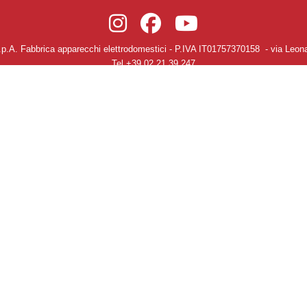
.p.A. Fabbrica apparecchi elettrodomestici
- P.IVA IT01757370158 -
via Leona
Tel.+39.02.21.39.247
Termini e Condizioni Generali di Vendita e di Servizio -
Cookie Policy
-
Modif