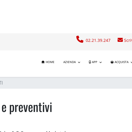
02.21.39.247
Scri
HOME
AZIENDA
APP
ACQUISTA
TI
 e preventivi