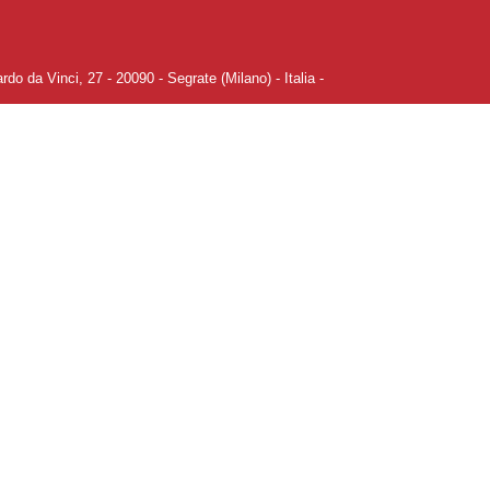
rdo da Vinci, 27
-
20090
-
Segrate
(Milano)
- Italia -
ica preferenze Cookie