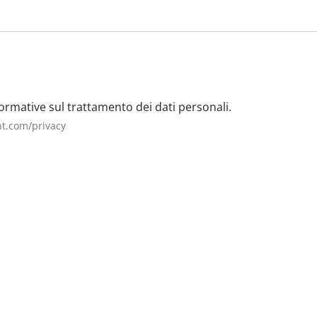
i
nformative sul trattamento dei dati personali.
ght.com/privacy