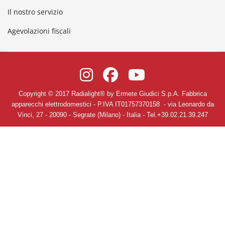
Il nostro servizio
Agevolazioni fiscali
Copyright © 2017 Radialight
®
by Ermete Giudici S.p.A. Fabbrica
apparecchi elettrodomestici
- P.IVA IT01757370158 -
via Leonardo da
Vinci, 27
-
20090
-
Segrate
(Milano)
- Italia - Tel.+39.02.21.39.247
Informativa Privacy
-
Termini e Condizioni Generali di Vendita e di
Servizio -
Cookie Policy
-
Modifica preferenze Cookie