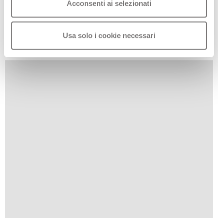
sostituzione in caso di guasto. Il ritiro e la riconsegna dei
Acconsenti ai selezionati
prodotti avverrà a nostre spese con corriere espresso
entro 7 giorni lavorativi, SENZA alcun intermediario.
Usa solo i cookie necessari
Affidatevi al Produttore!