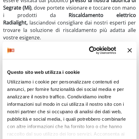
essere visitata dal pubblico
presso la nostra fabbrica di
Segrate (Mi)
, dove portete visionare e toccare con mano
i prodotti da
Riscaldamento elettrico
Radialight,
lasciandovi consigliare dai nostri esperti per
trovare la soluzione di riscaldamento più adatta alle
vostre esigenze.
Siamo aperti dal
Lunedì al Venerdi dalle 08:30 alle 12:00
e dalle 13:00 alle 16:30
. Si consiglia di
telefonare allo
02/2139247 per poter prenotare la visita
.
Questo sito web utilizza i cookie
Utilizziamo i cookie per personalizzare contenuti ed
annunci, per fornire funzionalità dei social media e per
analizzare il nostro traffico. Condividiamo inoltre
informazioni sul modo in cui utilizza il nostro sito con i
nostri partner che si occupano di analisi dei dati web,
pubblicità e social media, i quali potrebbero combinarle
con altre informazioni che ha fornito loro o che hanno
raccolto dal suo utilizzo dei loro servizi. Acconsenta ai