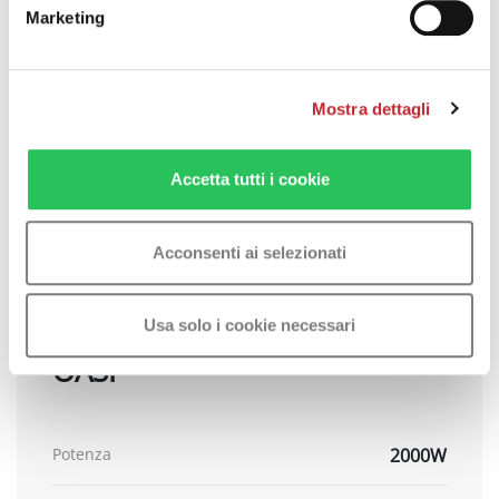
Oasi
Marketing
STL
SCARICA ZIP
Mostra dettagli
Accetta tutti i cookie
Specifiche tecniche
Acconsenti ai selezionati
Usa solo i cookie necessari
OASI
Potenza
2000W