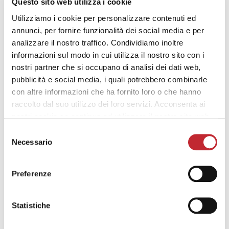
SCARICA ZIP
Questo sito web utilizza i cookie
Utilizziamo i cookie per personalizzare contenuti ed
annunci, per fornire funzionalità dei social media e per
analizzare il nostro traffico. Condividiamo inoltre
informazioni sul modo in cui utilizza il nostro sito con i
nostri partner che si occupano di analisi dei dati web,
pubblicità e social media, i quali potrebbero combinarle
File
con altre informazioni che ha fornito loro o che hanno
Oasi
raccolto dal suo utilizzo dei loro servizi. Acconsenta ai
STEP
nostri cookie se continua ad utilizzare il nostro sito web.
Selezione
SCARICA ZIP
Necessario
del
consenso
Preferenze
Statistiche
File