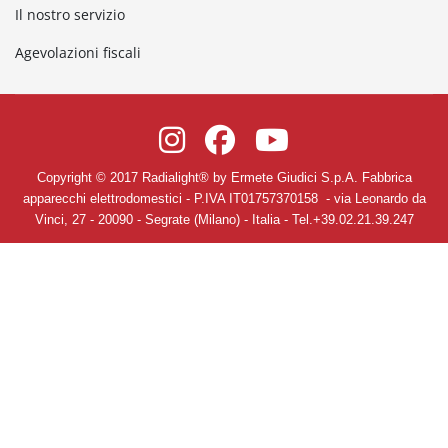
Il nostro servizio
Agevolazioni fiscali
Copyright © 2017 Radialight
®
by Ermete Giudici S.p.A. Fabbrica
apparecchi elettrodomestici
- P.IVA IT01757370158 -
via Leonardo da
Vinci, 27
-
20090
-
Segrate
(Milano)
- Italia - Tel.+39.02.21.39.247
Informativa Privacy
-
Termini e Condizioni Generali di Vendita e di
Servizio -
Cookie Policy
-
Modifica preferenze Cookie